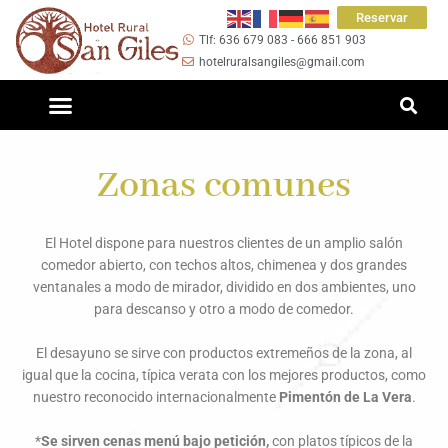
Ir
Reservar
al
Tlf: 636 679 083 - 666 851 903
contenido
hotelruralsangiles@gmail.com
Zonas comunes
El Hotel dispone para nuestros clientes de un amplio salón
comedor abierto, con techos altos, chimenea y dos grandes
ventanales a modo de mirador, dividido en dos ambientes, uno
para descanso y otro a modo de comedor.
El desayuno se sirve con productos extremeños de la zona, al
igual que la cocina, típica verata con los mejores productos, como
nuestro reconocido internacionalmente
Pimentón de La Vera
.
*
Se sirven cenas menú bajo petición,
con platos típicos de la