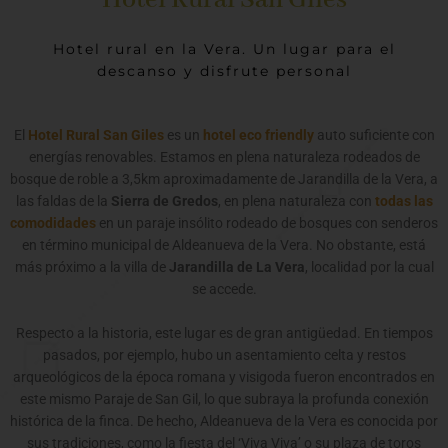
Hotel Rural San Giles
Hotel Rural autosostenible y respetuoso con el medio ambiente
Hotel Rural autosostenible y respetuoso con el medio ambiente
Hotel Rural autosostenible y respetuoso con el medio ambiente
Puedes cancelar sin coste tu reserva... lee las condiciones en el
Puedes cancelar sin coste tu reserva... lee las condiciones en el
Puedes cancelar sin coste tu reserva... lee las condiciones en el
En hotel rural San Giles ofrecemos desayuno incluido durante
En hotel rural San Giles ofrecemos desayuno incluido durante
En hotel rural San Giles ofrecemos desayuno incluido durante
Estamos en plena naturaleza rodeados de bosque de roble a
Estamos en plena naturaleza rodeados de bosque de roble a
Estamos en plena naturaleza rodeados de bosque de roble a
Habitaciones con baño propio - Salón - Comedor - Zonas de
Habitaciones con baño propio - Salón - Comedor - Zonas de
Habitaciones con baño propio - Salón - Comedor - Zonas de
Reservar
Reservar
Reservar
Reservar
Reservar
Reservar
Reservar
Reservar
Reservar
Reservar
Reservar
Reservar
Reservar
Reservar
Reservar
Reservar
Reservar
Reservar
Reservar
Reservar
Reservar
3,5km aproximadamente de JARANDILLA DE LA VERA
3,5km aproximadamente de JARANDILLA DE LA VERA
3,5km aproximadamente de JARANDILLA DE LA VERA
Jardín con Piscina y Barbacoa...
Jardín con Piscina y Barbacoa...
Jardín con Piscina y Barbacoa...
tu estancia.
tu estancia.
tu estancia.
enlace
enlace
enlace
Hotel rural en la Vera. Un lugar para el
descanso y disfrute personal
Reservar
Reservar
Reservar
Reservar
Reservar
Reservar
Reservar
Reservar
Reservar
Reservar
Reservar
Reservar
Reservar
Reservar
Reservar
El
Hotel Rural San Giles
es un
hotel eco friendly
auto suficiente con
energías renovables. Estamos en plena naturaleza rodeados de
bosque de roble a 3,5km aproximadamente de Jarandilla de la Vera, a
las faldas de la
Sierra de Gredos
, en plena naturaleza con
todas las
comodidades
en un paraje insólito rodeado de bosques con senderos
en término municipal de Aldeanueva de la Vera. No obstante, está
más próximo a la villa de
Jarandilla de La Vera
, localidad por la cual
se accede.
Respecto a la historia, este lugar es de gran antigüedad. En tiempos
pasados, por ejemplo, hubo un asentamiento celta y restos
arqueológicos de la época romana y visigoda fueron encontrados en
este mismo Paraje de San Gil, lo que subraya la profunda conexión
histórica de la finca. De hecho, Aldeanueva de la Vera es conocida por
sus tradiciones, como la fiesta del ‘Viva Viva’ o su plaza de toros