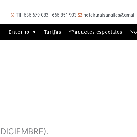
Tlf: 636 679 083 - 666 851 903
hotelruralsangiles@gmail
º
Entorno
Tarifas
*Paquetes especiales
No
 DICIEMBRE).