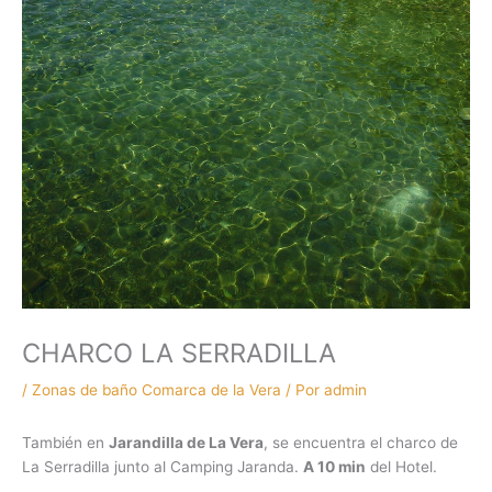
CHARCO LA SERRADILLA
/
Zonas de baño Comarca de la Vera
/ Por
admin
También en
Jarandilla de La Vera
, se encuentra el charco de
La Serradilla junto al Camping Jaranda.
A 10 min
del Hotel.